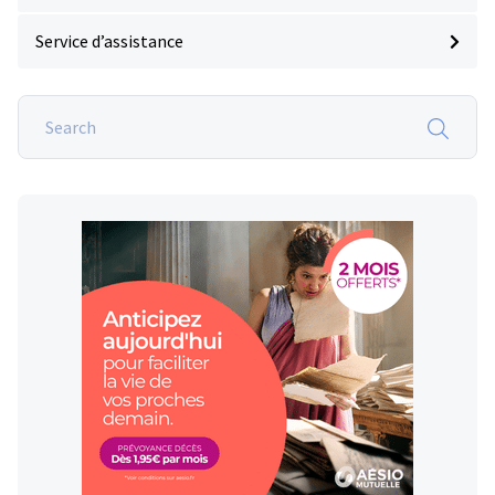
Service d’assistance
Search
on
Lassurance
obseques.fr