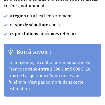
critères, notamment :
la
région
où a lieu l’enterrement
le
type de sépulture
choisi
les
prestations
funéraires retenues
Bon à savoir :
En moyenne, le coût d’une inhumation en
France se situe
entre 2 500 € et 5 000 €
. Le
prix de l’acquisition d’une concession
funéraire n’est pas compris dans cette
estimation.