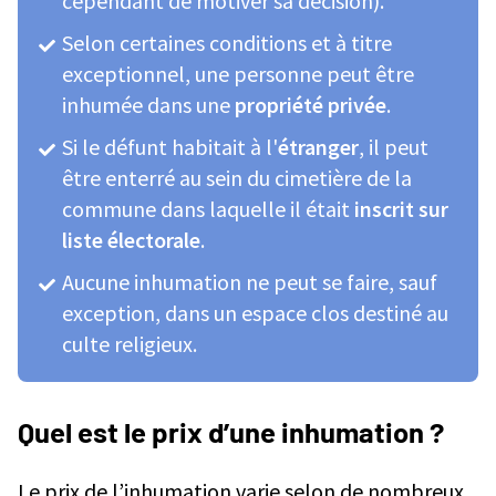
cependant de motiver sa décision).
Selon certaines conditions et à titre
exceptionnel, une personne peut être
inhumée dans une
propriété privée
.
Si le défunt habitait à l'
étranger
, il peut
être enterré au sein du cimetière de la
commune dans laquelle il était
inscrit sur
liste électorale
.
Aucune inhumation ne peut se faire, sauf
exception, dans un espace clos destiné au
culte religieux.
Quel est le prix d’une inhumation ?
Le prix de l’inhumation varie selon de nombreux