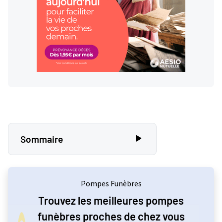
Sommaire
Définition de l'inhumation
Le lieu d’inhumation : plusieurs possibilités
Pompes Funèbres
Quel est le prix d’une inhumation ?
Trouvez les meilleures pompes
Les frais compris dans une inhumation
funèbres proches de chez vous
Les frais supplémentaires ou optionnels