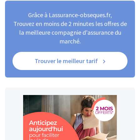
Grâce à Lassurance-obseques.fr,
Trouvez en moins de 2 minutes les offres de
la meilleure compagnie d'assurance du
marché.
Trouver le meilleur tarif