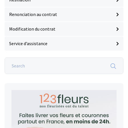
Renonciation au contrat
Modification du contrat
Service d’assistance
Search
on
Lassurance
obseques.fr