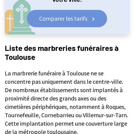
Services courants proposés
Comment choisir une marbrerie funéraire à Toulouse?
Comparer les tarifs
FAQ marbrerie funéraire à Toulouse
Faut-il choisir la marbrerie par rapport au cimetière ?
Quel est le prix moyen d’une pierre tombale à Toulouse ?
Peut-on personnaliser un monument funéraire ?
Liste des marbreries funéraires à
Quel est le tarif d'une marbrerie funéraire ?
Toulouse
Quelle est la différence entre une stèle et une pierre tombale ?
Qui doit payer la pierre tombale ?
La marbrerie funéraire à Toulouse ne se
Les marbreries par villes
concentre pas uniquement dans le centre-ville.
De nombreux établissements sont implantés à
proximité directe des grands axes ou des
cimetières périphériques, notamment à Roques,
Tournefeuille, Cornebarrieu ou Villemur-sur-Tarn.
Cette implantation permet une couverture large
de la métropole toulousaine.