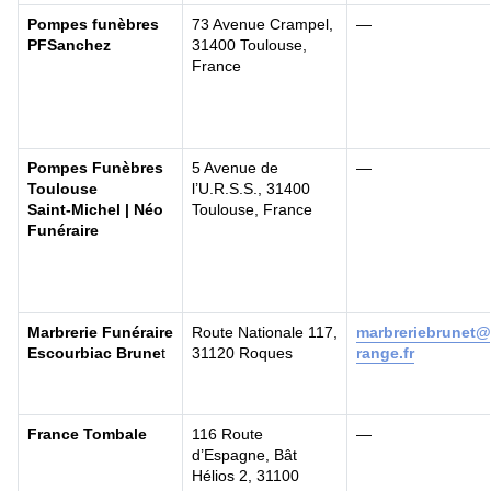
Pompes funèbres
73 Avenue Crampel,
—
PFSanchez
31400 Toulouse,
France
Pompes Funèbres
5 Avenue de
—
Toulouse
l’U.R.S.S., 31400
Saint‑Michel | Néo
Toulouse, France
Funéraire
Marbrerie Funéraire
Route Nationale 117,
marbreriebrunet
Escourbiac Brune
t
31120 Roques
range.fr
France Tombale
116 Route
—
d’Espagne, Bât
Hélios 2, 31100