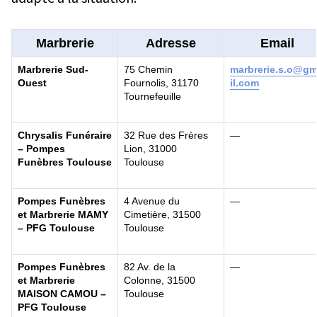
Marbrerie
Adresse
Email
Marbrerie Sud-
75 Chemin
marbrerie.s.o@g
Ouest
Fournolis, 31170
il.com
Tournefeuille
Chrysalis Funéraire
32 Rue des Frères
—
– Pompes
Lion, 31000
Funèbres Toulouse
Toulouse
Pompes Funèbres
4 Avenue du
—
et Marbrerie MAMY
Cimetière, 31500
– PFG Toulouse
Toulouse
Pompes Funèbres
82 Av. de la
—
et Marbrerie
Colonne, 31500
MAISON CAMOU –
Toulouse
PFG Toulouse