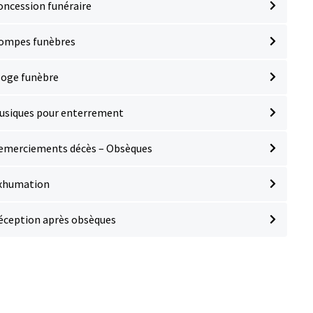
oncession funéraire
ompes funèbres
loge funèbre
usiques pour enterrement
emerciements décès – Obsèques
xhumation
éception après obsèques