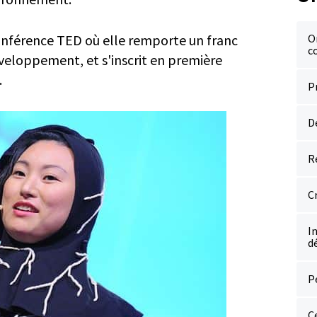
O
 conférence TED où elle remporte un franc
c
éveloppement, et s'inscrit en première
.
P
D
R
C
I
d
P
C