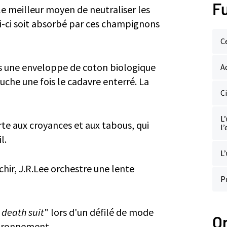
Fu
 le meilleur moyen de neutraliser les
i-ci soit absorbé par ces champignons
C
ans une enveloppe de coton biologique
A
che une fois le cadavre enterré. La
C
L
rte aux croyances et aux tabous, qui
l
l.
L
chir, J.R.Lee orchestre une lente
P
death suit
" lors d'un défilé de mode
O
vironnement.