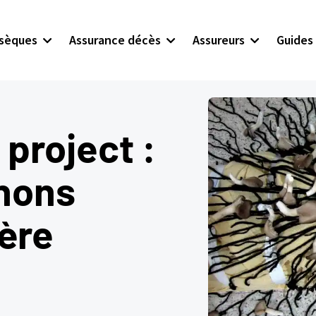
bsèques
Assurance décès
Assureurs
Guides
l project :
nons
ère