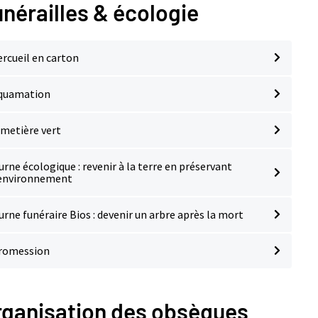
nérailles & écologie
ercueil en carton
quamation
imetière vert
’urne écologique : revenir à la terre en préservant
’environnement
’urne funéraire Bios : devenir un arbre après la mort
romession
rganisation des obsèques