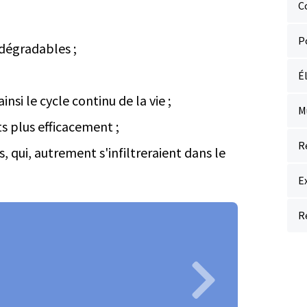
C
P
odégradables ;
É
nsi le cycle continu de la vie ;
M
s plus efficacement ;
R
 qui, autrement s'infiltreraient dans le
E
R