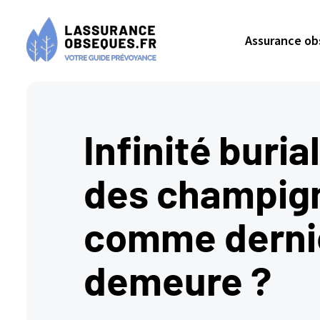
Assurance o
Infinité buria
des champig
comme derni
demeure ?