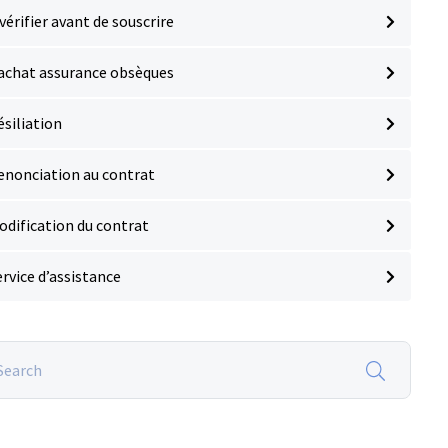
vérifier avant de souscrire
achat assurance obsèques
ésiliation
enonciation au contrat
odification du contrat
ervice d’assistance
rch
surance
ques.fr