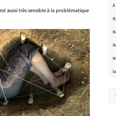
À 
est aussi très sensible à la problématique
R
R
R
M
S
Sea
on
Las
obse