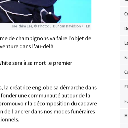
C
Jae Rhim Lee, © Photo: J. Duncan Davidson / TED
D
me de champignons va faire l'objet de
L
aventure dans l'au-delà.
F
hite sera à sa mort le premier
C
Fl
s, la créatrice englobe sa démarche dans
nsi fonder une communauté autour de la
F
de promouvoir la décomposition du cadavre
n de l'ancrer dans nos modes funéraires
M
ionnels.