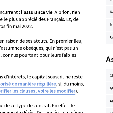
ncurrent :
l'assurance vie
. A priori, rien
R
le plus apprécié des Français. Et, de
M
ros fin mai 2022.
S
 en raison de ses atouts. En premier lieu,
 l'assurance obsèques, qui n'est pas un
 connus pourtant pour leurs faibles
A
C
 d'intérêts, le capital souscrit ne reste
lorisé de manière régulière
, si, du moins,
A
rifier les clauses, voire les modifier
).
A
e de ce type de contrat. En effet, le
urvenue du décès
. Des années, ou même