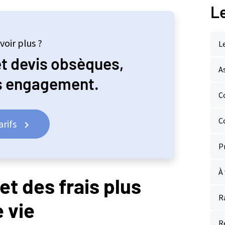
L
voir plus ?
L
et devis obsèques,
A
ns engagement.
C
C
rifs
P
À 
t des frais plus
R
e vie
R