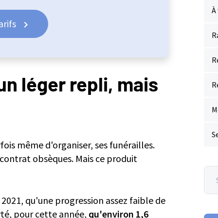
À 
rifs
R
R
n léger repli, mais
R
M
S
rfois même d'organiser, ses funérailles.
 contrat obsèques. Mais ce produit
Sea
on
Las
r 2021, qu'une progression assez faible de
obse
té, pour cette année,
qu'environ 1,6