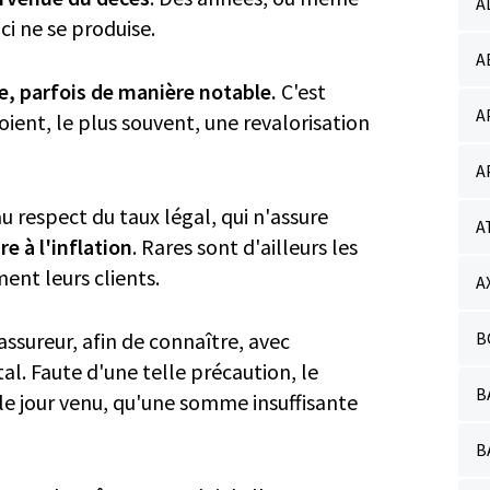
A
ci ne se produise.
A
e, parfois de manière notable.
C'est
A
ient, le plus souvent, une revalorisation
A
au respect du taux légal, qui n'assure
A
re à l'inflation
. Rares sont d'ailleurs les
ent leurs clients.
A
B
assureur, afin de connaître, avec
tal. Faute d'une telle précaution, le
B
 le jour venu, qu'une somme insuffisante
B