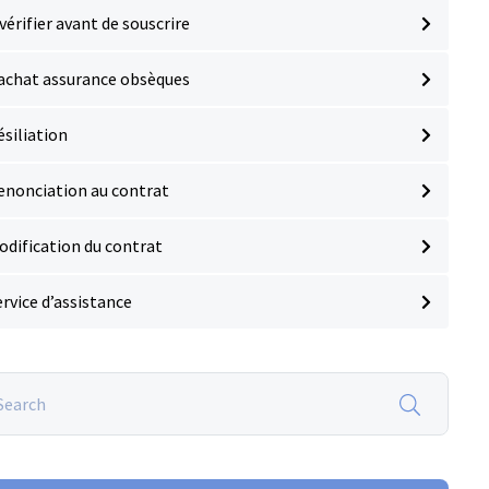
vérifier avant de souscrire
achat assurance obsèques
ésiliation
enonciation au contrat
odification du contrat
ervice d’assistance
rch
surance
ques.fr