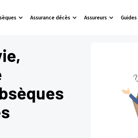
bsèques
Assurance décès
Assureurs
Guides
ie,
e
obsèques
es