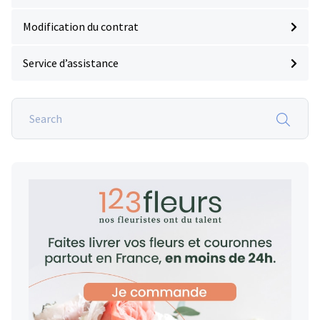
Modification du contrat
Service d’assistance
Search
on
Lassurance
obseques.fr