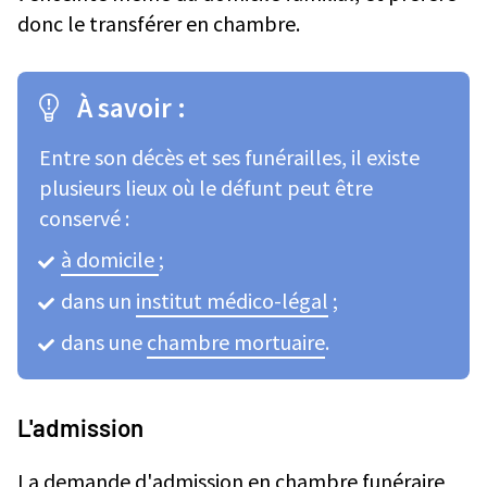
donc le transférer en chambre.
À savoir :
Entre son décès et ses funérailles, il existe
plusieurs lieux où le défunt peut être
conservé :
à domicile
;
dans un
institut médico-légal
;
dans une
chambre mortuaire
.
L'admission
La demande d'admission en chambre funéraire