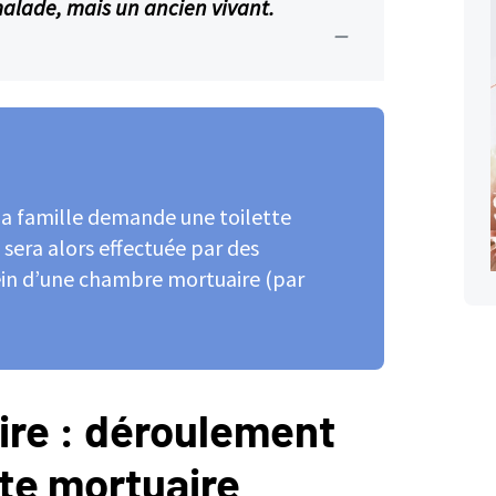
 malade, mais un ancien vivant.
e la famille demande une toilette
e sera alors effectuée par des
ein d’une chambre mortuaire (par
re :
déroulement
tte mortuaire