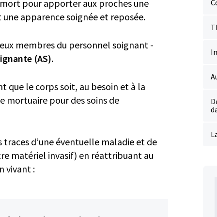
la mort pour apporter aux proches une
C
 une apparence soignée et reposée.
T
deux membres du personnel soignant -
I
ignante (AS)
.
A
t que le corps soit, au besoin et à la
e mortuaire pour des soins de
D
d
La
s traces d’une éventuelle maladie et de
re matériel invasif) en réattribuant au
 vivant :