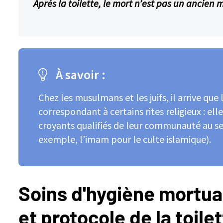
Après la toilette, le mort n’est pas un ancien
À savoir :
Chez les musulmans et les juifs, il arrive qu
correspondant à certains rites religieux : ell
croyants qualifiés de leur communauté au s
exemple, l’imam pour le culte islamique).
Soins d'hygiène mortuai
et protocole de la toile