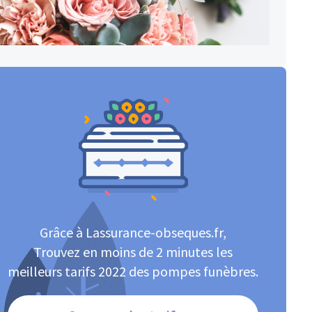
Grâce à Lassurance-obseques.fr,
Trouvez en moins de 2 minutes les
meilleurs tarifs 2022 des pompes funèbres.