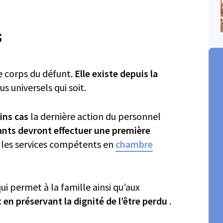
s
ilette mortuaire
e corps du défunt.
Elle existe depuis la
us universels qui soit.
ins cas
la dernière action du personnel
nants devront effectuer une première
r les services compétents en
chambre
i permet à la famille ainsi qu’aux
t
en préservant la dignité de l’être perdu
.