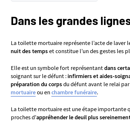
Dans les grandes lignes
Principes et réalisation de la toilette du décès
Dans les grandes ligne
Soins d'hygiène mortuaire : déroulement et protocole de la to
La toilette réalisée par un thanatopracteur
La toilette mortuaire représente l’acte de laver l
nuit des temps
et constitue l’un des gestes les pl
Elle est un symbole fort représentant
dans certa
soignant sur le défunt :
infirmiers et aides-soig
préparation du corps
du défunt avant le relai pa
mortuaire
ou en
chambre funéraire
.
La toilette mortuaire est une étape importante qu
proches d'
appréhender le deuil plus sereinemen