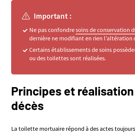
Important :
Ne pas confondre
soins de conservation d
dernière ne modifiant en rien l’altération 
Certains établissements de soins possèd
ou des toilettes sont réalisées.
Principes et réalisation
décès
La toilette mortuaire répond à des actes toujour