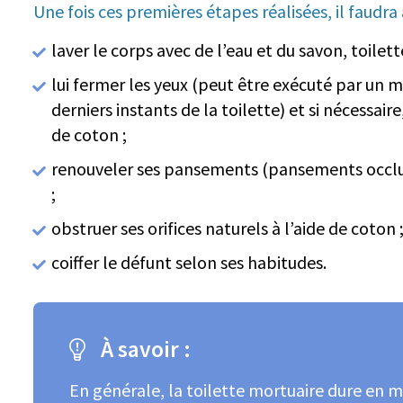
Une fois ces premières étapes réalisées, il faudra 
laver le corps avec de l’eau et du savon, toile
lui fermer les yeux (peut être exécuté par un 
derniers instants de la toilette) et si nécessair
de coton ;
renouveler ses pansements (pansements occlusi
;
obstruer ses orifices naturels à l’aide de coton 
coiffer le défunt selon ses habitudes.
À savoir :
En générale, la toilette mortuaire dure en 