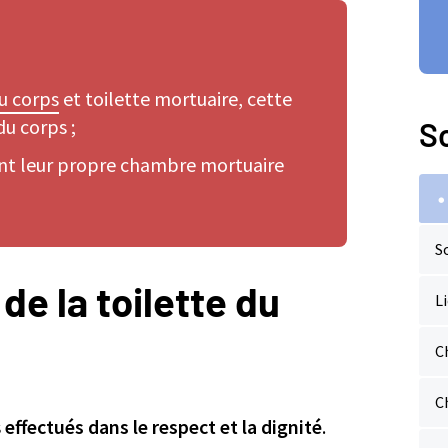
u corps
et toilette mortuaire, cette
du corps ;
So
ent leur propre chambre mortuaire
S
 de la toilette du
L
C
C
s
effectués dans le respect et la dignité
.