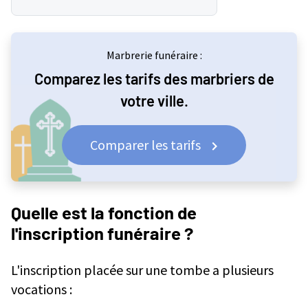
Quelle est la fonction de l'inscription funéraire ?
Que peut-on inscrire sur une tombe ?
Marbrerie funéraire :
Faut-il une autorisation au préalable?
Comparez les tarifs des marbriers de
Comment se présente l'inscription funéraire ?
votre ville.
Quels critères sont importants ?
Quels sont les tarifs en vigueur ?
Comparer les tarifs
Quelle est la fonction de
l'inscription funéraire ?
L'inscription placée sur une tombe a plusieurs
vocations :